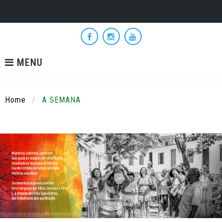
Skip
to
Facebook
Instagram
YouTube
content
MENU
Home
/
A SEMANA
A
SEMANA