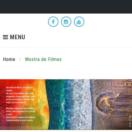
Skip
to
Facebook
Instagram
YouTube
content
MENU
Home
/
Mostra de Filmes
Mostra
de
Filmes