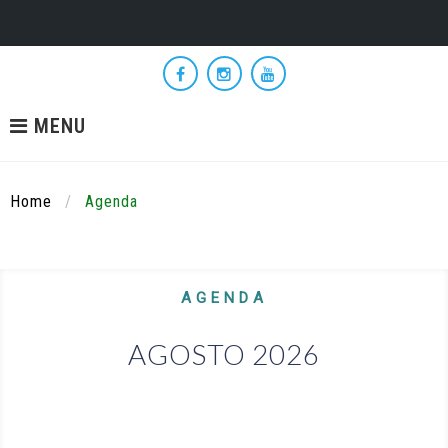
Skip
to
Facebook
Instagram
YouTube
content
MENU
Home
/
Agenda
Agenda
AGENDA
AGOSTO 2026