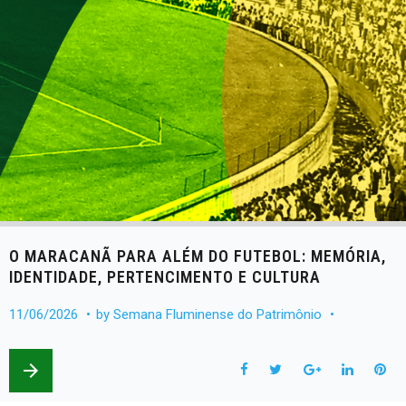
O MARACANÃ PARA ALÉM DO FUTEBOL: MEMÓRIA,
IDENTIDADE, PERTENCIMENTO E CULTURA
11/06/2026
by
Semana Fluminense do Patrimônio
arrow_forward
F
T
G
L
P