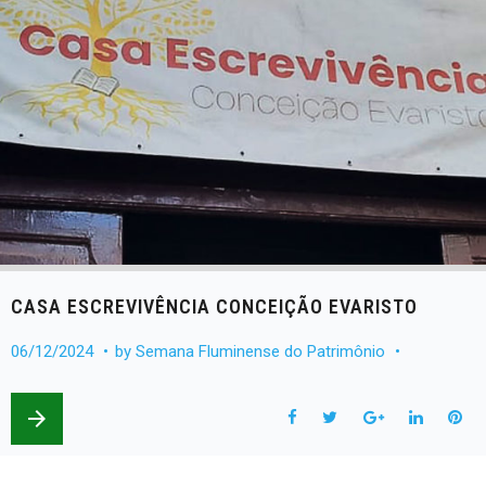
CASA ESCREVIVÊNCIA CONCEIÇÃO EVARISTO
06/12/2024
by
Semana Fluminense do Patrimônio
arrow_forward
F
T
G
L
P
a
w
o
i
i