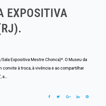
A EXPOSITIVA
RJ).
al/Sala Expositiva Mestre Chonca)*. O Museu da
convite à troca, à vivência e ao compartilhar
, a…
F
T
G
L
P
a
w
o
i
i