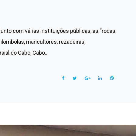
unto com várias instituições públicas, as “rodas
lombolas, maricultores, rezadeiras,
raial do Cabo, Cabo…
F
T
G
L
P
a
w
o
i
i
c
i
o
n
n
e
t
g
k
t
b
t
l
e
e
o
e
e
d
r
o
r
+
I
e