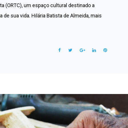
ta (ORTC), um espaço cultural destinado a
e sua vida. Hilária Batista de Almeida, mais
F
T
G
L
P
a
w
o
i
i
c
i
o
n
n
e
t
g
k
t
b
t
l
e
e
o
e
e
d
r
o
r
+
I
e
k
n
s
t