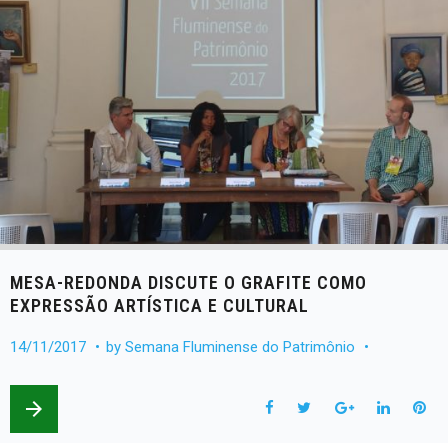
MESA-REDONDA DISCUTE O GRAFITE COMO
EXPRESSÃO ARTÍSTICA E CULTURAL
14/11/2017
by
Semana Fluminense do Patrimônio
arrow_forward
F
T
G
L
P