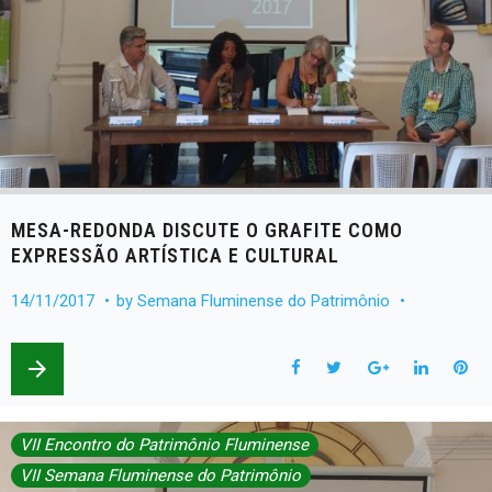
MESA-REDONDA DISCUTE O GRAFITE COMO
EXPRESSÃO ARTÍSTICA E CULTURAL
14/11/2017
by
Semana Fluminense do Patrimônio
arrow_forward
F
T
G
L
P
a
w
o
i
i
VII Encontro do Patrimônio Fluminense
c
i
o
n
n
VII Semana Fluminense do Patrimônio