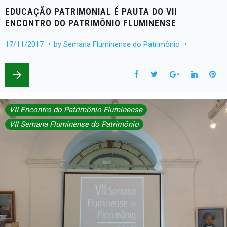
EDUCAÇÃO PATRIMONIAL É PAUTA DO VII
ENCONTRO DO PATRIMÔNIO FLUMINENSE
17/11/2017
by
Semana Fluminense do Patrimônio
arrow_forward
F
T
G
L
P
a
w
o
i
i
VII Encontro do Patrimônio Fluminense
c
i
o
n
n
VII Semana Fluminense do Patrimônio
e
t
g
k
t
b
t
l
e
e
o
e
e
d
r
o
r
+
I
e
k
n
s
t