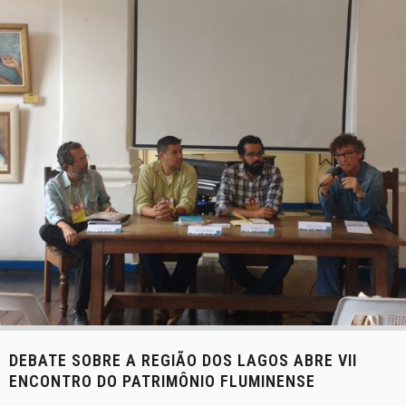
e
t
g
k
t
b
t
l
e
e
o
e
e
d
r
o
r
+
I
e
k
n
s
t
DEBATE SOBRE A REGIÃO DOS LAGOS ABRE VII
ENCONTRO DO PATRIMÔNIO FLUMINENSE