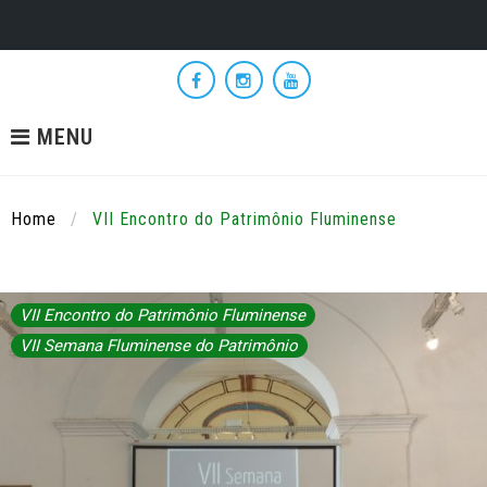
Skip
to
Facebook
Instagram
YouTube
content
MENU
Home
/
VII Encontro do Patrimônio Fluminense
VII Encontro do Patrimônio Fluminense
Categoria:
VII
VII Semana Fluminense do Patrimônio
Encontro
do
Patrimônio
Fluminense