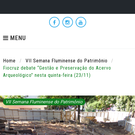
Skip
to
Facebook
Instagram
YouTube
content
MENU
Home
/
VII Semana Fluminense do Patrimônio
/
Fiocruz debate “Gestão e Preservação do Acervo
Arqueológico” nesta quinta-feira (23/11)
VII Semana Fluminense do Patrimônio