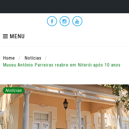
Skip
to
Facebook
Instagram
YouTube
content
MENU
Home
/
Notícias
/
Museu Antônio Parreiras reabre em Niterói após 10 anos
Notícias