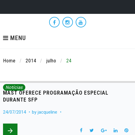
Skip
to
Facebook
Instagram
YouTube
content
MENU
Home
/
2014
/
julho
/
24
Notícias
Dia:
MAST OFERECE PROGRAMAÇÃO ESPECIAL
24
de
DURANTE SFP
julho
de
24/07/2014
by
jacqueline
2014
arrow_forward