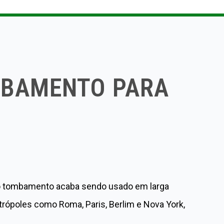
o
e
e
d
r
o
r
+
I
e
k
n
s
t
MBAMENTO PARA
que o tombamento acaba sendo usado em larga
rópoles como Roma, Paris, Berlim e Nova York,