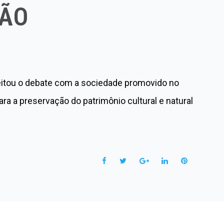
ÇÃO
eitou o debate com a sociedade promovido no
a a preservação do patrimônio cultural e natural
F
T
G
L
P
a
w
o
i
i
c
i
o
n
n
e
t
g
k
t
b
t
l
e
e