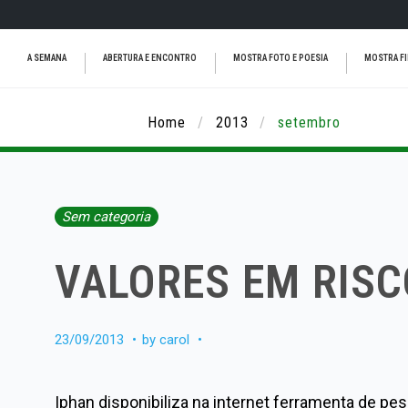
Skip
A SEMANA
ABERTURA E ENCONTRO
MOSTRA FOTO E POESIA
MOSTRA F
to
content
Home
/
2013
/
setembro
Mês:
Sem categoria
setembro
VALORES EM RISC
2013
23/09/2013
by
carol
Iphan disponibiliza na internet ferramenta de pe