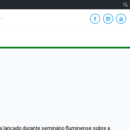
···
Facebook
Instagra
You
foi lançado durante seminário fluminense sobre a