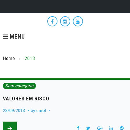
Skip
to
Facebook
Instagram
YouTube
content
MENU
Home
/
2013
Ano:
Sem categoria
2013
VALORES EM RISCO
23/09/2013
by
carol
arrow_forward