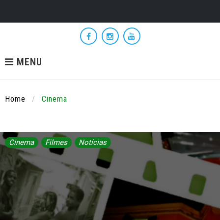
Skip
to
Facebook
Instagram
YouTube
content
MENU
Home
/
Cinema
Cinema
Filmes
Notícias
Categoria:
Cinema