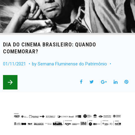
DIA DO CINEMA BRASILEIRO: QUANDO
COMEMORAR?
01/11/2021
by
Semana Fluminense do Patrimônio
arrow_forward
F
T
G
L
P
a
w
o
i
i
c
i
o
n
n
e
t
g
k
t
b
t
l
e
e