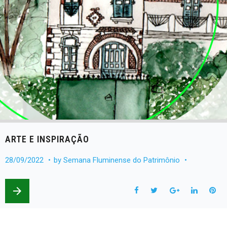
ARTE E INSPIRAÇÃO
28/09/2022
by
Semana Fluminense do Patrimônio
arrow_forward
F
T
G
L
P
a
w
o
i
i